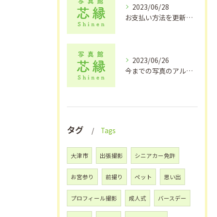
2023/06/28
お支払い方法を更新しました！【滋賀県大津市で出張撮影をお探しの方は写真館芯縁へ】
2023/06/26
今までの写真のアルバム整理【大津市でアルバム作りや出張撮影なら写真館芯縁へ】
タグ
Tags
大津市
出張撮影
シニアカー免許
お宮参り
前撮り
ペット
思い出
プロフィール撮影
成人式
バースデー