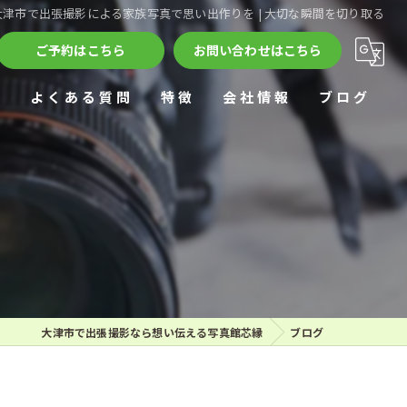
大津市で出張撮影による家族写真で思い出作りを | 大切な瞬間を切り取る
ご予約はこちら
お問い合わせはこちら
ー
よくある質問
特徴
会社情報
ブログ
家族写真
遺影撮影
七五三
カップルフォト
アルバム
大津市で出張撮影なら想い伝える写真館芯縁
ブログ
店舗撮影