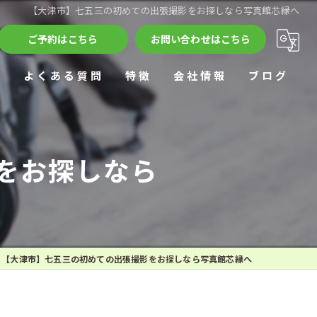
【大津市】七五三の初めての出張撮影をお探しなら写真館芯縁へ
ご予約はこちら
お問い合わせはこちら
ー
よくある質問
特徴
会社情報
ブログ
家族写真
をお探しなら
遺影撮影
七五三
カップルフォト
アルバム
【大津市】七五三の初めての出張撮影をお探しなら写真館芯縁へ
店舗撮影