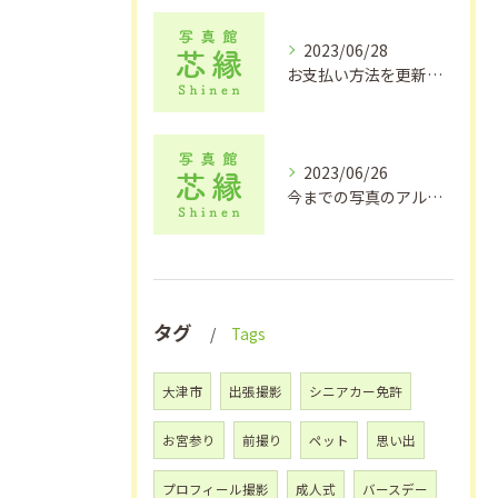
2023/06/28
お支払い方法を更新しました！【滋賀県大津市で出張撮影をお探しの方は写真館芯縁へ】
2023/06/26
今までの写真のアルバム整理【大津市でアルバム作りや出張撮影なら写真館芯縁へ】
タグ
Tags
大津市
出張撮影
シニアカー免許
お宮参り
前撮り
ペット
思い出
プロフィール撮影
成人式
バースデー